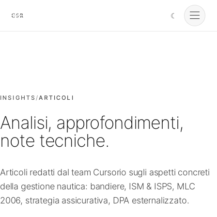
☾
Cursorio
Servizi
Cursorio Manager
INSIGHTS
/
ARTICOLI
Analisi, approfondimenti,
Strumenti
note tecniche.
Insights
Articoli redatti dal team Cursorio sugli aspetti concreti
della gestione nautica: bandiere, ISM & ISPS, MLC
Chi siamo
2006, strategia assicurativa, DPA esternalizzato.