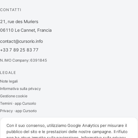
CONTATTI
21, rue des Muriers
06110 Le Cannet, Francia
contact@cursorio.info
+33 7 89 25 83 77
N. IMO Company: 6391845
LEGALE
FR
·
EN
·
IT
·
ES
Note legali
Informativa sulla privacy
Accedi
Gestione cookie
Termini · app Cursorio
Privacy · app Cursorio
Contattaci
→
Con il suo consenso, utilizziamo Google Analytics per misurare il
pubblico del sito e le prestazioni delle nostre campagne. Il rifiuto
non ha alcun impatto sulla navigazione.
Informativa sulla privacy