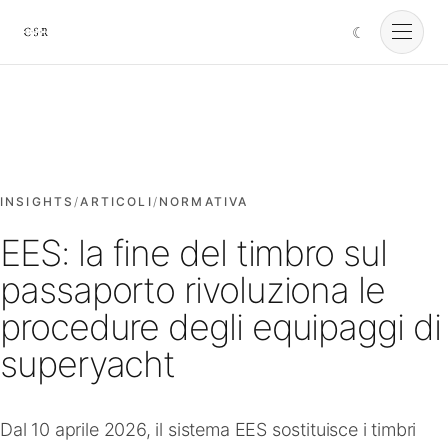
☾
Cursorio
Servizi
Cursorio Manager
INSIGHTS
/
ARTICOLI
/
NORMATIVA
EES: la fine del timbro sul
Strumenti
passaporto rivoluziona le
procedure degli equipaggi di
Insights
superyacht
Chi siamo
Dal 10 aprile 2026, il sistema EES sostituisce i timbri