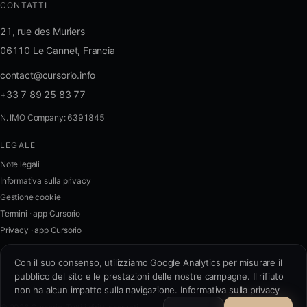
CONTATTI
21, rue des Muriers
06110 Le Cannet, Francia
contact@cursorio.info
+33 7 89 25 83 77
N. IMO Company: 6391845
LEGALE
FR
·
EN
·
IT
·
ES
Note legali
Informativa sulla privacy
Accedi
Gestione cookie
Termini · app Cursorio
Privacy · app Cursorio
Contattaci
→
Con il suo consenso, utilizziamo Google Analytics per misurare il
pubblico del sito e le prestazioni delle nostre campagne. Il rifiuto
non ha alcun impatto sulla navigazione.
Informativa sulla privacy
contact@cursorio.info