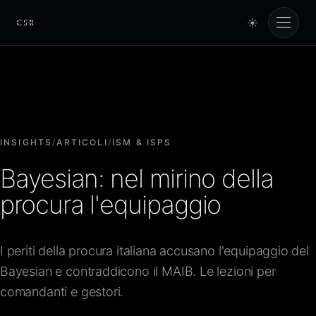
☀
Cursorio
Servizi
Cursorio Manager
INSIGHTS
/
ARTICOLI
/
ISM & ISPS
Bayesian: nel mirino della
Strumenti
procura l'equipaggio
Insights
I periti della procura italiana accusano l'equipaggio del
Bayesian e contraddicono il MAIB. Le lezioni per
Chi siamo
comandanti e gestori.