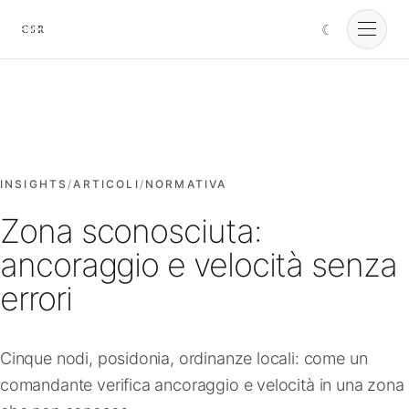
☾
Cursorio
Servizi
Cursorio Manager
INSIGHTS
/
ARTICOLI
/
NORMATIVA
Zona sconosciuta:
Strumenti
ancoraggio e velocità senza
errori
Insights
Cinque nodi, posidonia, ordinanze locali: come un
Chi siamo
comandante verifica ancoraggio e velocità in una zona