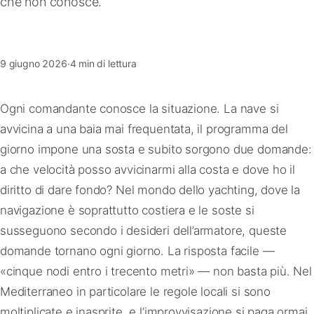
che non conosce.
FAQ
Contatti
9 giugno 2026
·
4 min di lettura
Ogni comandante conosce la situazione. La nave si
avvicina a una baia mai frequentata, il programma del
giorno impone una sosta e subito sorgono due domande:
a che velocità posso avvicinarmi alla costa e dove ho il
diritto di dare fondo? Nel mondo dello yachting, dove la
navigazione è soprattutto costiera e le soste si
susseguono secondo i desideri dell’armatore, queste
domande tornano ogni giorno. La risposta facile —
«cinque nodi entro i trecento metri» — non basta più. Nel
Mediterraneo in particolare le regole locali si sono
moltiplicate e inasprite, e l’improvvisazione si paga ormai