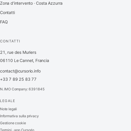
Zona d'intervento · Costa Azzurra
Contatti
FAQ
CONTATTI
21, rue des Muriers
06110 Le Cannet, Francia
contact@cursorio.info
+33 7 89 25 83 77
N. IMO Company: 6391845
LEGALE
FR
·
EN
·
IT
·
ES
Note legali
Informativa sulla privacy
Accedi
Gestione cookie
Termini · app Cursorio