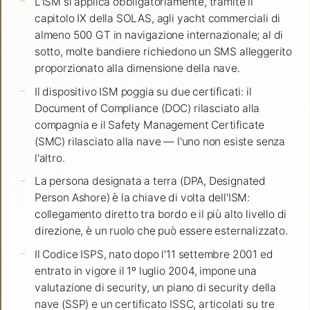
L'ISM si applica obbligatoriamente, tramite il
capitolo IX della SOLAS, agli yacht commerciali di
almeno 500 GT in navigazione internazionale; al di
sotto, molte bandiere richiedono un SMS alleggerito
proporzionato alla dimensione della nave.
Il dispositivo ISM poggia su due certificati: il
Document of Compliance (DOC) rilasciato alla
compagnia e il Safety Management Certificate
(SMC) rilasciato alla nave — l'uno non esiste senza
l'altro.
La persona designata a terra (DPA, Designated
Person Ashore) è la chiave di volta dell'ISM:
collegamento diretto tra bordo e il più alto livello di
direzione, è un ruolo che può essere esternalizzato.
Il Codice ISPS, nato dopo l'11 settembre 2001 ed
entrato in vigore il 1º luglio 2004, impone una
valutazione di security, un piano di security della
nave (SSP) e un certificato ISSC, articolati su tre