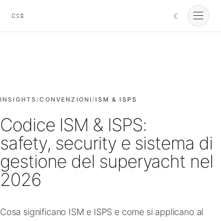
☾
Cursorio
Servizi
Cursorio Manager
INSIGHTS
/
CONVENZIONI
/
ISM & ISPS
Codice ISM & ISPS:
Strumenti
safety, security e sistema di
gestione del superyacht nel
Insights
2026
Chi siamo
Cosa significano ISM e ISPS e come si applicano al