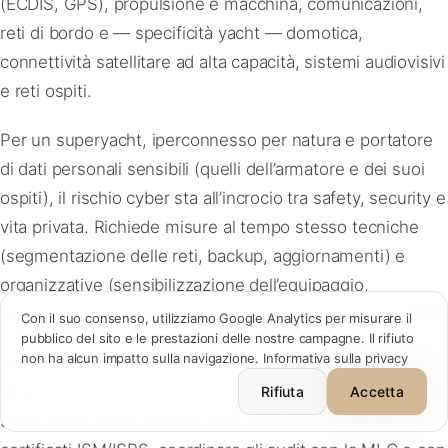
(ECDIS, GPS), propulsione e macchina, comunicazioni,
reti di bordo e — specificità yacht — domotica,
connettività satellitare ad alta capacità, sistemi audiovisivi
e reti ospiti.
Per un superyacht, iperconnesso per natura e portatore
FR
·
EN
·
IT
·
ES
di dati personali sensibili (quelli dell’armatore e dei suoi
ospiti), il rischio cyber sta all’incrocio tra safety, security e
Accedi
vita privata. Richiede misure al tempo stesso tecniche
(segmentazione delle reti, backup, aggiornamenti) e
Contattaci
→
organizzative (sensibilizzazione dell’equipaggio,
procedure di incidente), ormai verificabili ai sensi dell’ISM.
Con il suo consenso, utilizziamo Google Analytics per misurare il
pubblico del sito e le prestazioni delle nostre campagne. Il rifiuto
non ha alcun impatto sulla navigazione.
Informativa sulla privacy
contact@cursorio.info
Per Cursorio, queste evoluzioni confermano il valore di
+33 7 89 25 83 77
un accompagnamento esternalizzato: tenere vivo un
Rifiuta
Accetta
SMS, assicurare il ruolo di DPA, mantenere aggiornati i