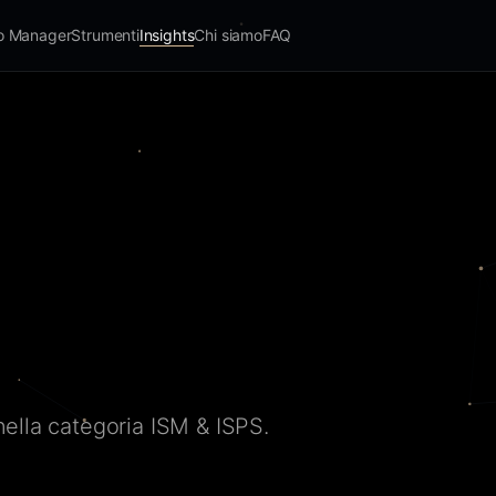
io Manager
Strumenti
Insights
Chi siamo
FAQ
 nella categoria ISM & ISPS.