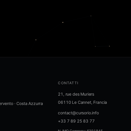
CONTATTI
21, rue des Muriers
06110 Le Cannet, Francia
ervento · Costa Azzurra
contact@cursorio.info
+33 7 89 25 83 77
N. IMO Company: 6391845