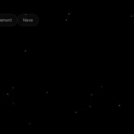
gement
Nave