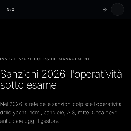
☀
Cursorio
Servizi
Cursorio Manager
INSIGHTS
/
ARTICOLI
/
SHIP MANAGEMENT
Sanzioni 2026: l'operatività
Strumenti
sotto esame
Insights
Nel 2026 la rete delle sanzioni colpisce l'operatività
dello yacht: nomi, bandiere, AIS, rotte. Cosa deve
Chi siamo
anticipare oggi il gestore.