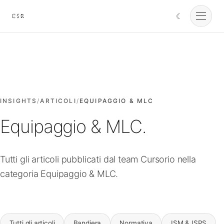
☾
Cursorio
Servizi
Cursorio Manager
INSIGHTS
/
ARTICOLI
/
EQUIPAGGIO & MLC
Equipaggio & MLC.
Strumenti
Tutti gli articoli pubblicati dal team Cursorio nella
Insights
categoria Equipaggio & MLC.
Chi siamo
Tutti gli articoli
Bandiera
Normativa
ISM & ISPS