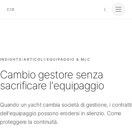
☾
Cursorio
Servizi
Cursorio Manager
INSIGHTS
/
ARTICOLI
/
EQUIPAGGIO & MLC
Cambio gestore senza
Strumenti
sacrificare l'equipaggio
Insights
Quando un yacht cambia società di gestione, i contratti
dell'equipaggio possono erodersi in silenzio. Come
Chi siamo
proteggere la continuità.