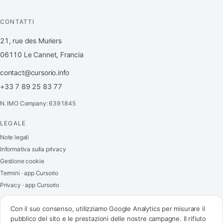
CONTATTI
21, rue des Muriers
06110 Le Cannet, Francia
contact@cursorio.info
+33 7 89 25 83 77
N. IMO Company: 6391845
LEGALE
FR
·
EN
·
IT
·
ES
Note legali
Informativa sulla privacy
Accedi
Gestione cookie
Termini · app Cursorio
Privacy · app Cursorio
Contattaci
→
Con il suo consenso, utilizziamo Google Analytics per misurare il
pubblico del sito e le prestazioni delle nostre campagne. Il rifiuto