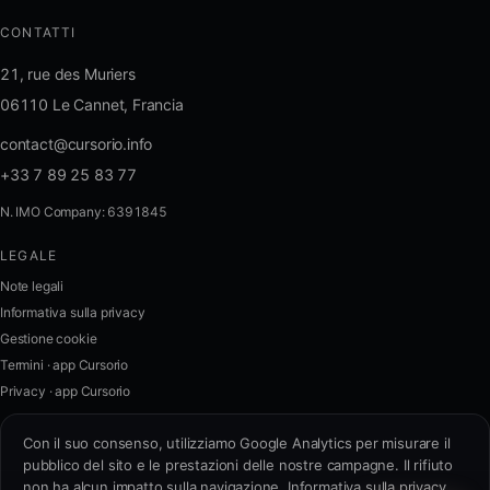
CONTATTI
21, rue des Muriers
06110 Le Cannet, Francia
contact@cursorio.info
+33 7 89 25 83 77
N. IMO Company: 6391845
LEGALE
FR
·
EN
·
IT
·
ES
Note legali
Informativa sulla privacy
Accedi
Gestione cookie
Termini · app Cursorio
Privacy · app Cursorio
Contattaci
→
Con il suo consenso, utilizziamo Google Analytics per misurare il
pubblico del sito e le prestazioni delle nostre campagne. Il rifiuto
non ha alcun impatto sulla navigazione.
Informativa sulla privacy
contact@cursorio.info