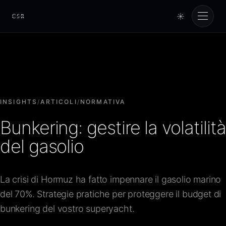
☀
Cursorio
Servizi
Cursorio Manager
INSIGHTS
/
ARTICOLI
/
NORMATIVA
Bunkering: gestire la volatilità
Strumenti
del gasolio
Insights
La crisi di Hormuz ha fatto impennare il gasolio marino
del 70%. Strategie pratiche per proteggere il budget di
Chi siamo
bunkering del vostro superyacht.