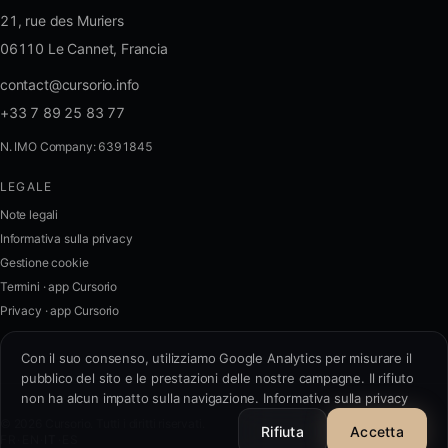
21, rue des Muriers
06110 Le Cannet, Francia
contact@cursorio.info
+33 7 89 25 83 77
N. IMO Company: 6391845
LEGALE
FR
·
EN
·
IT
·
ES
Note legali
Informativa sulla privacy
Accedi
Gestione cookie
Termini · app Cursorio
Privacy · app Cursorio
Contattaci
→
Con il suo consenso, utilizziamo Google Analytics per misurare il
pubblico del sito e le prestazioni delle nostre campagne. Il rifiuto
non ha alcun impatto sulla navigazione.
Informativa sulla privacy
contact@cursorio.info
© 2026 Cursorio. Tutti i diritti riservati.
+33 7 89 25 83 77
Rifiuta
Accetta
FR
·
EN
·
IT
·
ES