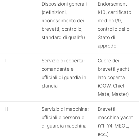
I
Disposizioni generali
Endorsement
(definizioni,
I/10, certificato
riconoscimento dei
medico I/9,
brevetti, controllo,
controllo dello
standard di qualità)
Stato di
approdo
II
Servizio di coperta:
Cuore dei
comandante e
brevetti yacht
ufficiali di guardia in
lato coperta
plancia
(OOW, Chief
Mate, Master)
III
Servizio di macchina:
Brevetti
ufficiali e personale
macchina yacht
di guardia macchina
(Y1–Y4, MEOL,
ecc.)