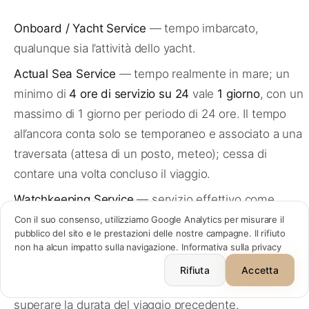
Onboard / Yacht Service
— tempo imbarcato,
qualunque sia l’attività dello yacht.
Actual Sea Service
— tempo realmente in mare; un
minimo di
4 ore di servizio su 24
vale
1 giorno
, con un
FR
·
EN
·
IT
·
ES
massimo di 1 giorno per periodo di 24 ore. Il tempo
all’ancora conta solo se temporaneo e associato a una
Accedi
traversata (attesa di un posto, meteo); cessa di
contare una volta concluso il viaggio.
Contattaci
→
Watchkeeping Service
— servizio effettivo come
ufficiale incaricato della guardia di plancia, almeno 4
Con il suo consenso, utilizziamo Google Analytics per misurare il
pubblico del sito e le prestazioni delle nostre campagne. Il rifiuto
ore su 24.
non ha alcun impatto sulla navigazione.
Informativa sulla privacy
contact@cursorio.info
Stand-by service
— preparazione della nave dopo un
+33 7 89 25 83 77
Rifiuta
Accetta
viaggio: al massimo 14 giorni consecutivi, senza
superare la durata del viaggio precedente.