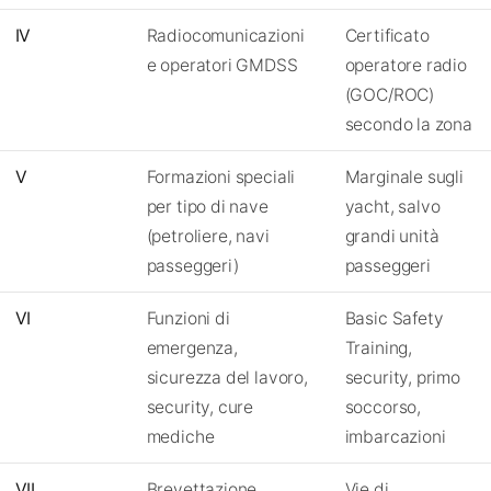
IV
Radiocomunicazioni
Certificato
e operatori GMDSS
operatore radio
(GOC/ROC)
secondo la zona
V
Formazioni speciali
Marginale sugli
per tipo di nave
yacht, salvo
(petroliere, navi
grandi unità
passeggeri)
passeggeri
VI
Funzioni di
Basic Safety
emergenza,
Training,
sicurezza del lavoro,
security, primo
security, cure
soccorso,
mediche
imbarcazioni
VII
Brevettazione
Vie di