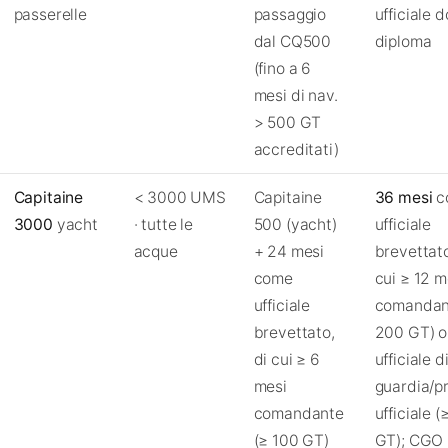
passerelle
passaggio
ufficiale d
dal CQ500
diploma
(fino a 6
mesi di nav.
> 500 GT
accreditati)
Capitaine
< 3000 UMS
Capitaine
36 mesi
c
3000
yacht
· tutte le
500 (yacht)
ufficiale
acque
+ 24 mesi
brevettato
come
cui ≥ 12 m
ufficiale
comandan
brevettato,
200 GT) o
di cui ≥ 6
ufficiale d
mesi
guardia/p
comandante
ufficiale 
(≥ 100 GT)
GT); CGO