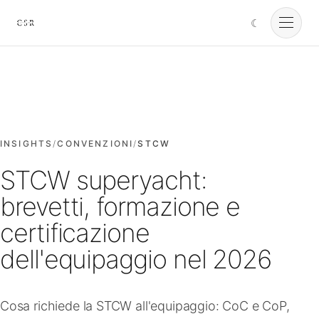
☾
Cursorio
Servizi
Cursorio Manager
INSIGHTS
/
CONVENZIONI
/
STCW
STCW superyacht:
Strumenti
brevetti, formazione e
certificazione
Insights
dell'equipaggio nel 2026
Chi siamo
Cosa richiede la STCW all'equipaggio: CoC e CoP,