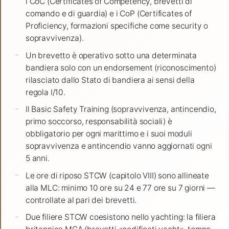
i CoC (Certificates of Competency, brevetti di
comando e di guardia) e i CoP (Certificates of
Proficiency, formazioni specifiche come security o
sopravvivenza).
Un brevetto è operativo sotto una determinata
bandiera solo con un endorsement (riconoscimento)
rilasciato dallo Stato di bandiera ai sensi della
regola I/10.
Il Basic Safety Training (sopravvivenza, antincendio,
primo soccorso, responsabilità sociali) è
obbligatorio per ogni marittimo e i suoi moduli
sopravvivenza e antincendio vanno aggiornati ogni
5 anni.
Le ore di riposo STCW (capitolo VIII) sono allineate
alla MLC: minimo 10 ore su 24 e 77 ore su 7 giorni —
controllate al pari dei brevetti.
Due filiere STCW coesistono nello yachting: la filiera