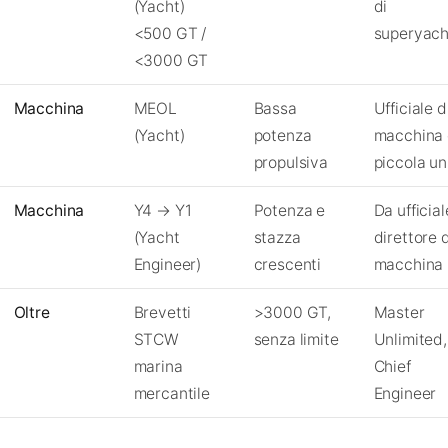
(Yacht)
di
<500 GT /
superyach
<3000 GT
Macchina
MEOL
Bassa
Ufficiale d
(Yacht)
potenza
macchina 
propulsiva
piccola un
Macchina
Y4 → Y1
Potenza e
Da ufficial
(Yacht
stazza
direttore d
Engineer)
crescenti
macchina
Oltre
Brevetti
>3000 GT,
Master
STCW
senza limite
Unlimited,
marina
Chief
mercantile
Engineer