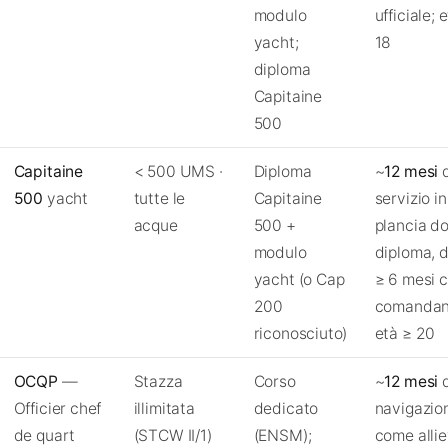
modulo
ufficiale; 
yacht;
18
diploma
Capitaine
500
Capitaine
< 500 UMS ·
Diploma
~
12 mesi
d
500
yacht
tutte le
Capitaine
servizio in
acque
500 +
plancia do
modulo
diploma, d
yacht (o Cap
≥ 6 mesi 
200
comandan
riconosciuto)
età ≥ 20
OCQP
—
Stazza
Corso
~
12 mesi
d
Officier chef
illimitata
dedicato
navigazio
de quart
(STCW II/1)
(ENSM);
come alli