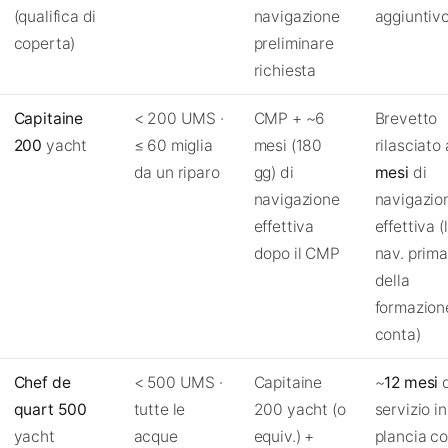
(qualifica di
navigazione
aggiuntivo
coperta)
preliminare
richiesta
Capitaine
< 200 UMS ·
CMP + ~6
Brevetto
200
yacht
≤ 60 miglia
mesi (180
rilasciato
da un riparo
gg) di
mesi
di
navigazione
navigazio
effettiva
effettiva (
dopo il CMP
nav. prima
della
formazion
conta)
Chef de
< 500 UMS ·
Capitaine
~
12 mesi
d
quart 500
tutte le
200 yacht (o
servizio in
yacht
acque
equiv.) +
plancia c