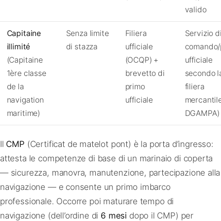
valido
Capitaine
Senza limite
Filiera
Servizio d
illimité
di stazza
ufficiale
comando/
(Capitaine
(OCQP) +
ufficiale
1ère classe
brevetto di
secondo l
de la
primo
filiera
navigation
ufficiale
mercantile
maritime)
DGAMPA)
Il
CMP
(Certificat de matelot pont) è la porta d’ingresso:
attesta le competenze di base di un marinaio di coperta
— sicurezza, manovra, manutenzione, partecipazione alla
navigazione — e consente un primo imbarco
professionale. Occorre poi maturare tempo di
navigazione (dell’ordine di
6 mesi
dopo il CMP) per