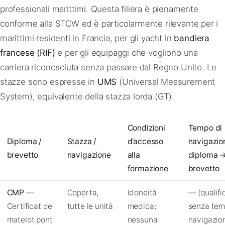
professionali marittimi. Questa filiera è pienamente
conforme alla STCW ed è particolarmente rilevante per i
marittimi residenti in Francia, per gli yacht in
bandiera
francese (RIF)
e per gli equipaggi che vogliono una
carriera riconosciuta senza passare dal Regno Unito. Le
stazze sono espresse in
UMS
(Universal Measurement
System), equivalente della stazza lorda (GT).
Condizioni
Tempo di
Diploma /
Stazza /
d’accesso
navigazio
brevetto
navigazione
alla
diploma 
formazione
brevetto
CMP
—
Coperta,
Idoneità
— (qualifi
Certificat de
tutte le unità
medica;
senza tem
matelot pont
nessuna
navigazio