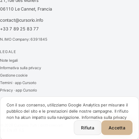
21, rue des Muriers
06110 Le Cannet, Francia
contact@cursorio.info
+33 7 89 25 83 77
N. IMO Company: 6391845
LEGALE
FR
·
EN
·
IT
·
ES
Note legali
Informativa sulla privacy
Accedi
Gestione cookie
Termini · app Cursorio
Privacy · app Cursorio
Contattaci
→
Con il suo consenso, utilizziamo Google Analytics per misurare il
pubblico del sito e le prestazioni delle nostre campagne. Il rifiuto
non ha alcun impatto sulla navigazione.
Informativa sulla privacy
contact@cursorio.info
© 2026 Cursorio. Tutti i diritti riservati.
+33 7 89 25 83 77
Rifiuta
Accetta
FR
·
EN
·
IT
·
ES