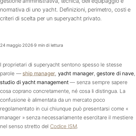
gestione amministrativa, tecnica, dell'equipaggio e
FAQ
normativa di uno yacht. Definizioni, perimetro, costi e
criteri di scelta per un superyacht privato.
Contatti
24 maggio 2026
·
9 min di lettura
I proprietari di superyacht sentono spesso le stesse
parole —
ship manager
,
yacht manager
,
gestore di nave
,
studio di yacht management
— senza sempre sapere
cosa coprano concretamente, né cosa li distingua. La
confusione è alimentata da un mercato poco
regolamentato in cui chiunque può presentarsi come «
manager » senza necessariamente esercitare il mestiere
nel senso stretto del
Codice ISM
.