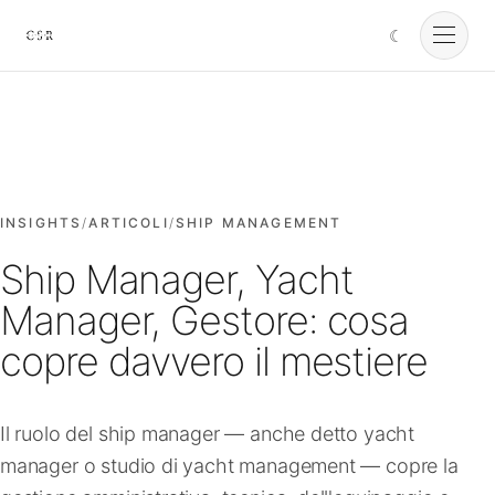
☾
Cursorio
Servizi
Cursorio Manager
INSIGHTS
/
ARTICOLI
/
SHIP MANAGEMENT
Ship Manager, Yacht
Strumenti
Manager, Gestore: cosa
copre davvero il mestiere
Insights
Il ruolo del ship manager — anche detto yacht
Chi siamo
manager o studio di yacht management — copre la