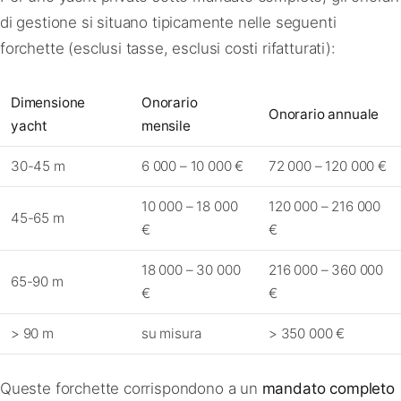
di gestione si situano tipicamente nelle seguenti
forchette (esclusi tasse, esclusi costi rifatturati):
Dimensione
Onorario
Onorario annuale
yacht
mensile
30-45 m
6 000 – 10 000 €
72 000 – 120 000 €
10 000 – 18 000
120 000 – 216 000
45-65 m
€
€
18 000 – 30 000
216 000 – 360 000
65-90 m
€
€
> 90 m
su misura
> 350 000 €
Queste forchette corrispondono a un
mandato completo