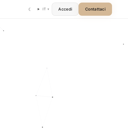
☾
Accedi
Contattaci
IT
▾