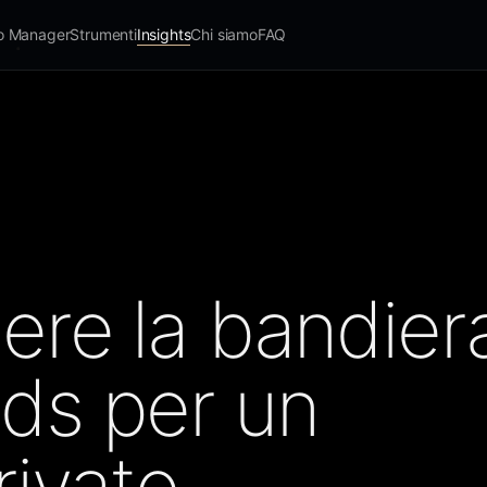
io Manager
Strumenti
Insights
Chi siamo
FAQ
ere la bandier
ds per un
rivato