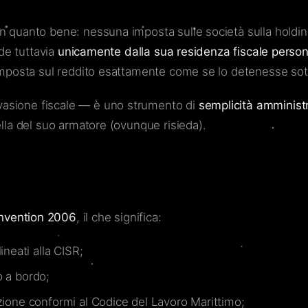
in quanto bene: nessuna imposta sulle società sulla holdi
nde tuttavia
unicamente dalla sua residenza fiscale perso
’imposta sul reddito esattamente come se lo detenesse sot
vasione fiscale — è uno strumento di
semplicità amminist
ella del suo armatore (ovunque risieda).
nvention 2006
, il che significa:
neati alla CISR;
o a bordo;
uzione conformi al Codice del Lavoro Marittimo;