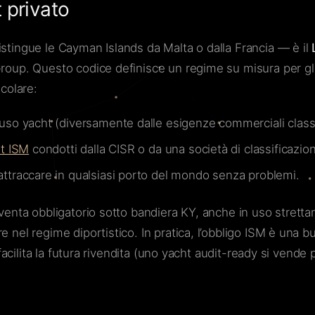
 privato
istingue le Cayman Islands da Malta o dalla Francia — è il
roup. Questo codice definisce un regime su misura per gli y
icolare:
’uso yacht (diversamente dalle esigenze commerciali class
it ISM
condotti dalla CISR o da una società di classificazio
ttraccare in qualsiasi porto del mondo senza problemi.
 diventa obbligatorio sotto bandiera KY, anche in uso str
e nel regime diportistico. In pratica, l’obbligo ISM è una
e facilita la futura rivendita (uno yacht audit-ready si vend