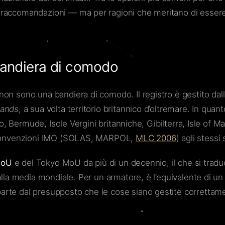
 raccomandazioni — ma per ragioni che meritano di essere 
 bandiera di comodo
on sono una bandiera di comodo. Il registro è gestito dal
lands
, a sua volta territorio britannico d’oltremare. In q
to, Bermude, Isole Vergini britanniche, Gibilterra, Isle of 
le convenzioni IMO (SOLAS, MARPOL,
MLC 2006
) agli stess
 MoU
e del Tokyo MoU da più di un decennio, il che si trad
lla media mondiale. Per un armatore, è l’equivalente di un p
arte dal presupposto che le cose siano gestite correttam