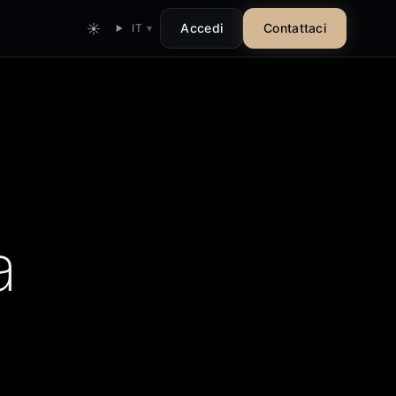
☀
Accedi
Contattaci
IT
▾
a