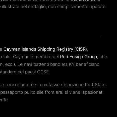
illustrate nel dettaglio, non semplicemente ripetute
la
Cayman Islands Shipping Registry (CISR)
,
uanto tale, Cayman è membro del
Red Ensign Group
, che
Man, ecc.). Le navi battenti bandiera KY beneficiano
i standard dei paesi OCSE.
uce concretamente in un tasso d’ispezione Port State
assaporto pulito alle frontiere: si viene ispezionati
ente.