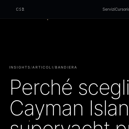
Servizi
Cursor
Cursorio
INSIGHTS
/
ARTICOLI
/
BANDIERA
Perché scegli
Cayman Islan
superyacht p