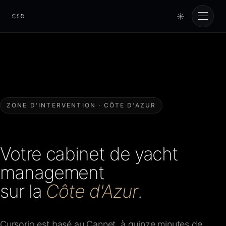
☀
Cursorio
Services
Cursorio Manager
ZONE D'INTERVENTION · CÔTE D'AZUR
Tools
Votre cabinet de yacht
Insights
management
sur la
Côte d'Azur
.
À propos
Cursorio est basé au Cannet, à quinze minutes de