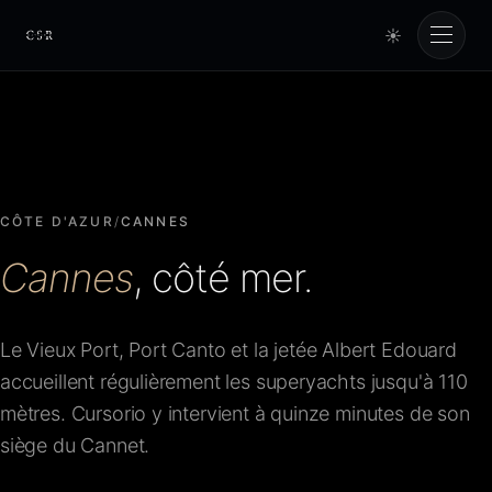
☀
Cursorio
Services
Cursorio Manager
CÔTE D'AZUR
/
CANNES
Cannes
, côté mer.
Tools
Le Vieux Port, Port Canto et la jetée Albert Edouard
Insights
accueillent régulièrement les superyachts jusqu'à 110
mètres. Cursorio y intervient à quinze minutes de son
À propos
siège du Cannet.