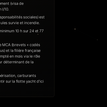
ement (visa de
 I/10.
sponsabilités sociales) est
ules survie et incendie.
 minimum 10 h sur 24 et 77
que MCA (brevets « codés
) et la filière française
mpté en mois via le rôle
ur déterminant de la
érisation, carburants
ir sur la flotte yacht d'ici