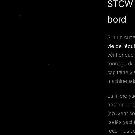
STCW et
bord
Sur un supe
vie de l’éq
vérifier qu
tonnage du 
capitaine vi
machine ada
La filière y
notamment, 
(souvent so
codés yacht
reconnus au