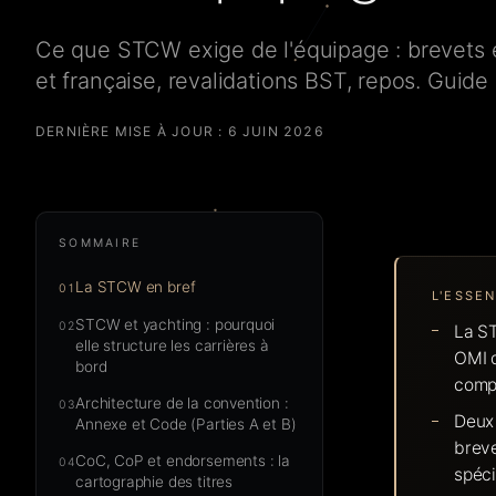
Ce que STCW exige de l'équipage : brevets e
et française, revalidations BST, repos. Guide
DERNIÈRE MISE À JOUR :
6 JUIN 2026
SOMMAIRE
La STCW en bref
01
L'ESSEN
STCW et yachting : pourquoi
02
La ST
elle structure les carrières à
OMI q
bord
compr
Architecture de la convention :
03
Deux 
Annexe et Code (Parties A et B)
breve
CoC, CoP et endorsements : la
04
spéci
cartographie des titres