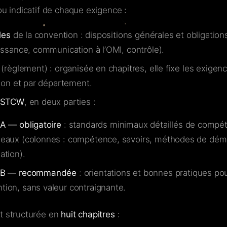
ou indicatif de chaque exigence :
les
de la convention : dispositions générales et obligation
ssance, communication à l’OMI, contrôle).
(règlement) : organisée en chapitres, elle fixe les exigen
ion et par département.
 STCW
, en deux parties :
 A — obligatoire
: standards minimaux détaillés de compé
leaux (colonnes : compétence, savoirs, méthodes de démo
ation).
e B — recommandée
: orientations et bonnes pratiques pou
tion, sans valeur contraignante.
t structurée en
huit chapitres
: