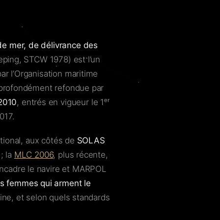
de mer, de délivrance des
eping, STCW 1978) est l’un
ar l’Organisation maritime
é profondément refondue par
2010
, entrés en vigueur le 1ᵉʳ
017.
ational, aux côtés de
SOLAS
; la
MLC 2006
, plus récente,
encadre le navire et MARPOL
s femmes qui arment le
ine, et selon quels standards