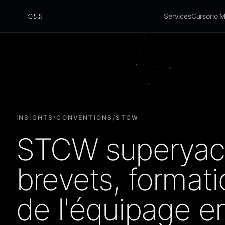
Services
Cursorio 
Cursorio
INSIGHTS
/
CONVENTIONS
/
STCW
STCW superyach
brevets, formati
de l'équipage e