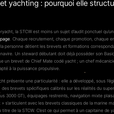
 yachting : pourquoi elle structur
ryacht, la STCW est moins un sujet d’audit ponctuel qu’u
uipage
. Chaque recrutement, chaque promotion, chaque 
e la personne détient les brevets et formations corresponda
navire. Un steward débutant doit déjà posséder son Basic
se un brevet de Chief Mate codé yacht ; un chef mécanicien
pté à la puissance propulsive.
acht présente une particularité : elle a développé, sous l’é
des brevets spécifiques calibrés sur les réalités du su
us 3000 GT), équipages restreints, navigation mixte plais
 » s’articulent avec les brevets classiques de la marine m
 titre de la STCW. C’est ce qui permet à un capitaine de ya