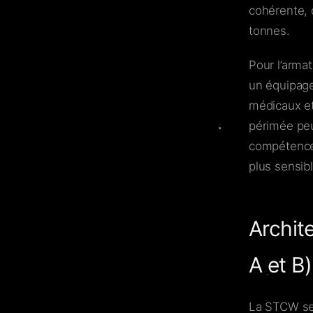
cohérente, 
tonnes.
Pour l’armat
un équipage
médicaux et
périmée peu
compétences
plus sensibl
Archit
A et B)
La STCW se 