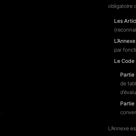
obligatoire 
Les Artic
(reconnai
L’Annexe
par fonct
Le Code
Partie
de tab
d’évalu
Parti
conven
L’Annexe es