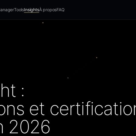
Manager
Tools
Insights
À propos
FAQ
t :
ons et certificatio
n 2026