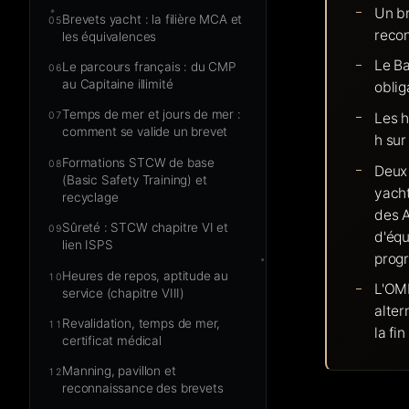
Un br
Brevets yacht : la filière MCA et
05
recon
les équivalences
Le Ba
Le parcours français : du CMP
06
au Capitaine illimité
oblig
Temps de mer et jours de mer :
Les h
07
comment se valide un brevet
h sur
Formations STCW de base
08
Deux 
(Basic Safety Training) et
yacht
recyclage
des A
Sûreté : STCW chapitre VI et
09
d'équ
lien ISPS
progr
Heures de repos, aptitude au
10
L'OMI
service (chapitre VIII)
alter
Revalidation, temps de mer,
11
la fi
certificat médical
Manning, pavillon et
12
reconnaissance des brevets