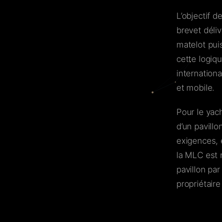
L’objectif d
brevet déliv
matelot pui
cette logiq
internation
et mobile.
Pour le yach
d’un pavill
exigences, 
la MLC est n
pavillon pa
propriétaire