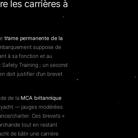
e les carrières à
ne
trame permanente de la
embarquement suppose de
nt à sa fonction et au
 Safety Training ; un second
 doit justifier d’un brevet
gide de la
MCA britannique
peryacht — jauges modérées
ance/charter. Ces brevets «
archande tout en restant
cht de bâtir une carrière