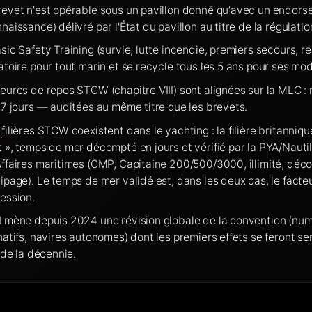
evet n'est opérable sous un pavillon donné qu'avec un endors
naissance) délivré par l'État du pavillon au titre de la régulation
sic Safety Training (survie, lutte incendie, premiers secours, re
atoire pour tout marin et se recycle tous les 5 ans pour ses mod
eures de repos STCW (chapitre VIII) sont alignées sur la MLC :
 7 jours — auditées au même titre que les brevets.
filières STCW coexistent dans le yachting : la filière britanni
 », temps de mer décompté en jours et vérifié par la PYA/Nautilus
ffaires maritimes (CMP, Capitaine 200/500/3000, illimité, déco
ipage). Le temps de mer validé est, dans les deux cas, le facte
ession.
 mène depuis 2024 une révision globale de la convention (num
natifs, navires autonomes) dont les premiers effets se feront sent
n de la décennie.