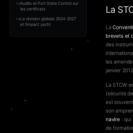
Audits et Port State Control sur
13
La STC
les certificats
La révision globale 2024-2027
14
et l’impact yacht
La
Conventi
brevets et d
des instrum
internation
les amende
janvier 2012
La STCW est 
(sécurité d
est souvent
son emprei
navire
: qui
de formation