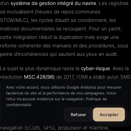
d’un
système de gestion intégré du navire
. Les registres
se mutualisent (heures de repos communes
STCW/MLC), les cycles d’audit se coordonnent, les
matrices documentaires se recoupent. Pour un yacht,
cette intégration réduit la duplication mais exige une
FR
·
EN
·
IT
·
ES
refonte cohérente des manuels et des procédures, sous
peine d’incohérences qui sautent aux yeux en audit.
Se connecter
Le sujet le plus dynamique reste le
cyber-risque
. Avec la
résolution
MSC.428(98)
de 2017, l’OMI a établi qu’un SMS
Nous contacter
→
approuvé doit intégrer la
gestion du cyber-risque
Avec votre accord, nous utilisons Google Analytics pour mesurer
l’audience du site et la performance de nos campagnes. Votre
maritime
, au plus tard à la première vérification annuelle
refus n’a aucune incidence sur la navigation.
Politique de
du DOC postérieure au 1ᵉʳ janvier 2021. Concrètement, le
confidentialité
contact@cursorio.info
SMS doit identifier, évaluer et maîtriser les risques
+33 7 89 25 83 77
Refuser
Accepter
pesant sur les systèmes informatiques et opérationnels :
navigation (ECDIS, GPS), propulsion et machine,