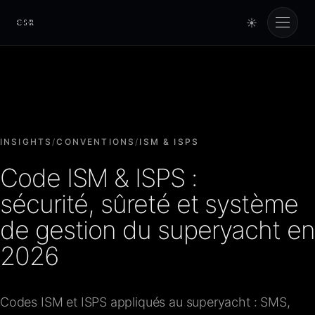
☀
Cursorio
Services
Cursorio Manager
INSIGHTS
/
CONVENTIONS
/
ISM & ISPS
Code ISM & ISPS :
Tools
sécurité, sûreté et système
de gestion du superyacht en
Insights
2026
À propos
Codes ISM et ISPS appliqués au superyacht : SMS,