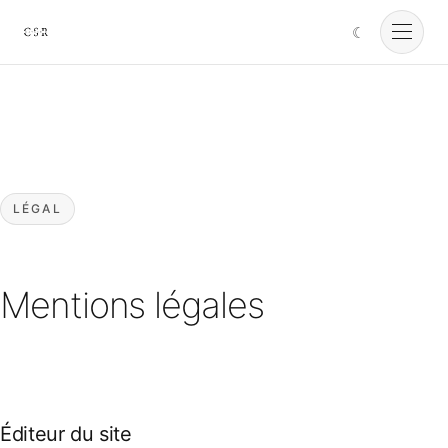
☾
Cursorio
Services
Cursorio Manager
LÉGAL
Tools
Mentions légales
Insights
À propos
Éditeur du site