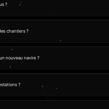
us ?
es chantiers ?
un nouveau navire ?
estations ?