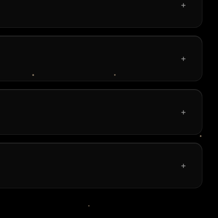
+
+
+
+