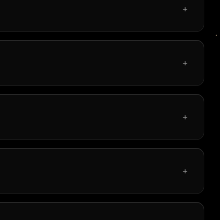
+
+
+
+