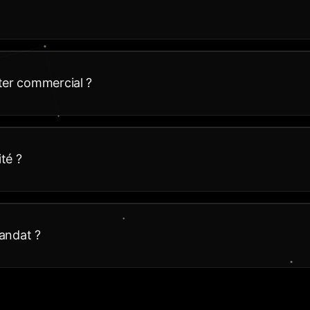
ter commercial ?
té ?
mandat ?