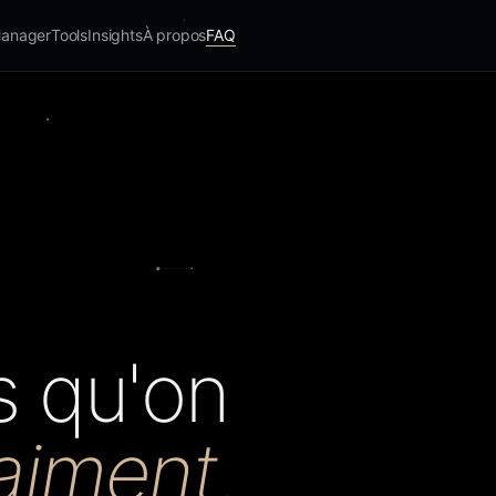
Manager
Tools
Insights
À propos
FAQ
s qu'on
aiment
.