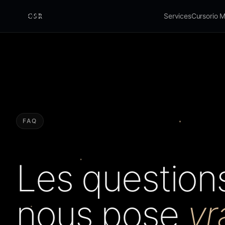
Services
Cursorio 
Cursorio
FAQ
Les question
nous pose
vr