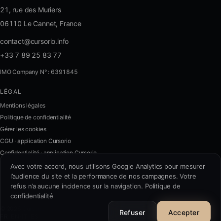
21, rue des Muriers
06110 Le Cannet, France
contact@cursorio.info
+33 7 89 25 83 77
IMO Company N° : 6391845
LÉGAL
FR
·
EN
·
IT
·
ES
Mentions légales
Politique de confidentialité
Se connecter
Gérer les cookies
CGU · application Cursorio
Confidentialité · application Cursorio
Nous contacter
→
Avec votre accord, nous utilisons Google Analytics pour mesurer
l’audience du site et la performance de nos campagnes. Votre
refus n’a aucune incidence sur la navigation.
Politique de
confidentialité
contact@cursorio.info
© 2026 Cursorio. Tous droits réservés.
+33 7 89 25 83 77
Refuser
Accepter
FR
·
EN
·
IT
·
ES