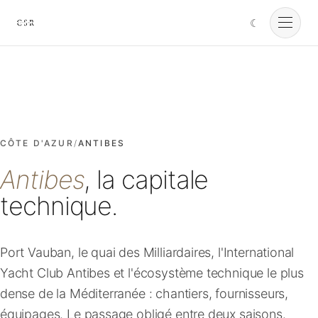
☾
Cursorio
Services
Cursorio Manager
CÔTE D'AZUR
/
ANTIBES
Antibes
, la capitale
Tools
technique.
Insights
Port Vauban, le quai des Milliardaires, l'International
Yacht Club Antibes et l'écosystème technique le plus
À propos
dense de la Méditerranée : chantiers, fournisseurs,
équipages. Le passage obligé entre deux saisons.