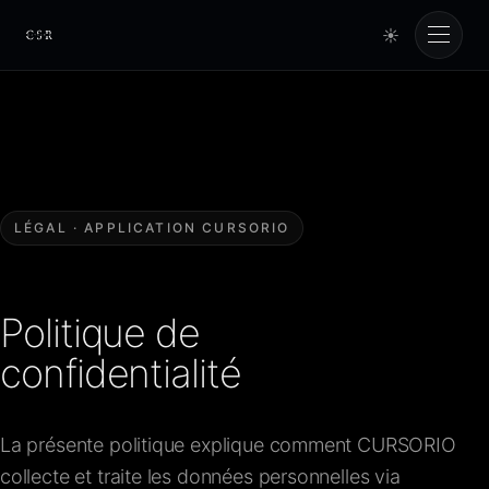
☀
Cursorio
Services
Cursorio Manager
LÉGAL · APPLICATION CURSORIO
Tools
Politique de
Insights
confidentialité
À propos
La présente politique explique comment CURSORIO
collecte et traite les données personnelles via