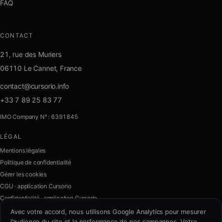
FAQ
CONTACT
21, rue des Muriers
06110 Le Cannet, France
contact@cursorio.info
+33 7 89 25 83 77
IMO Company N° : 6391845
LÉGAL
FR
·
EN
·
IT
·
ES
Mentions légales
Politique de confidentialité
Se connecter
Gérer les cookies
CGU · application Cursorio
Confidentialité · application Cursorio
Nous contacter
→
Avec votre accord, nous utilisons Google Analytics pour mesurer
l’audience du site et la performance de nos campagnes. Votre