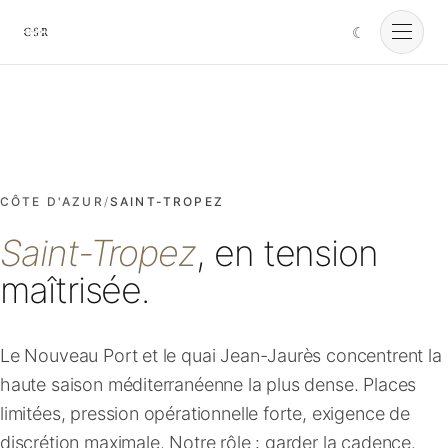
☾
Cursorio
Services
Cursorio Manager
CÔTE D'AZUR
/
SAINT-TROPEZ
Saint-Tropez
, en tension
Tools
maîtrisée.
Insights
Le Nouveau Port et le quai Jean-Jaurès concentrent la
haute saison méditerranéenne la plus dense. Places
À propos
limitées, pression opérationnelle forte, exigence de
discrétion maximale. Notre rôle : garder la cadence.