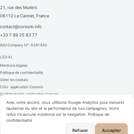
21, rue des Muriers
06110 Le Cannet, France
contact@cursorio.info
+33 7 89 25 83 77
IMO Company N° : 6391845
LÉGAL
FR
·
EN
·
IT
·
ES
Mentions légales
Politique de confidentialité
Se connecter
Gérer les cookies
CGU · application Cursorio
Confidentialité · application Cursorio
Nous contacter
→
Avec votre accord, nous utilisons Google Analytics pour mesurer
l’audience du site et la performance de nos campagnes. Votre
refus n’a aucune incidence sur la navigation.
Politique de
confidentialité
contact@cursorio.info
© 2026 Cursorio. Tous droits réservés.
+33 7 89 25 83 77
Refuser
Accepter
FR
·
EN
·
IT
·
ES