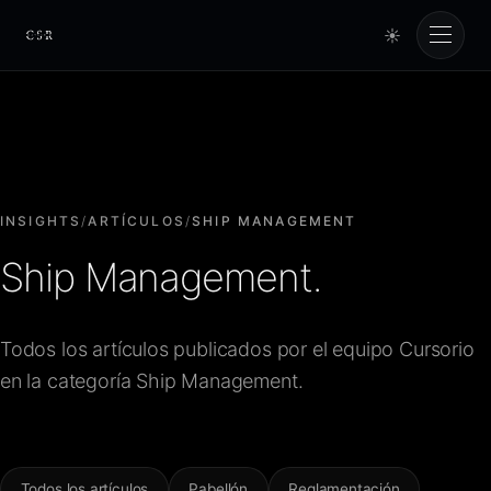
☀
Cursorio
Servicios
Cursorio Manager
INSIGHTS
/
ARTÍCULOS
/
SHIP MANAGEMENT
Ship Management.
Herramientas
Todos los artículos publicados por el equipo Cursorio
Insights
en la categoría Ship Management.
Nosotros
Todos los artículos
Pabellón
Reglamentación