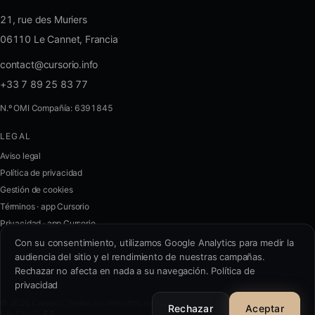
21, rue des Muriers
06110 Le Cannet, Francia
contact@cursorio.info
+33 7 89 25 83 77
N.º OMI Compañía: 6391845
LEGAL
FR
·
EN
·
IT
·
ES
Aviso legal
Política de privacidad
Acceder
Gestión de cookies
Términos · app Cursorio
Privacidad · app Cursorio
Contáctenos
→
Con su consentimiento, utilizamos Google Analytics para medir la
audiencia del sitio y el rendimiento de nuestras campañas.
Rechazar no afecta en nada a su navegación.
Política de
privacidad
contact@cursorio.info
© 2026 Cursorio. Todos los derechos reservados.
+33 7 89 25 83 77
Rechazar
Aceptar
FR
·
EN
·
IT
·
ES