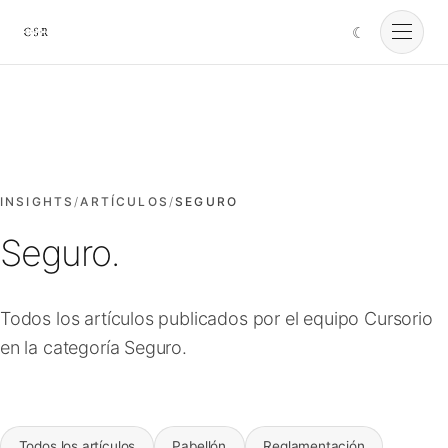
☾
Cursorio
Servicios
Cursorio Manager
INSIGHTS
/
ARTÍCULOS
/
SEGURO
Seguro.
Herramientas
Todos los artículos publicados por el equipo Cursorio
Insights
en la categoría Seguro.
Nosotros
Todos los artículos
Pabellón
Reglamentación