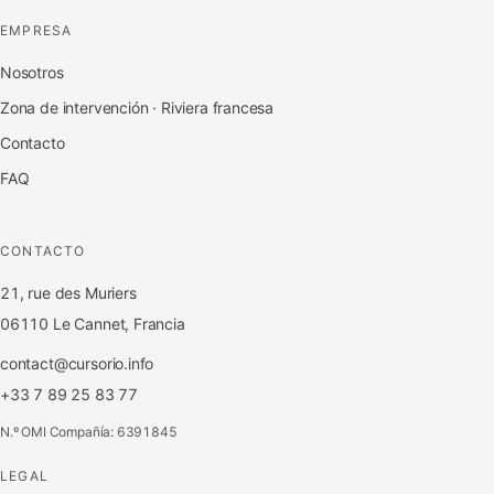
EMPRESA
Nosotros
Zona de intervención · Riviera francesa
Contacto
FAQ
CONTACTO
21, rue des Muriers
06110 Le Cannet, Francia
contact@cursorio.info
+33 7 89 25 83 77
N.º OMI Compañía: 6391845
LEGAL
FR
·
EN
·
IT
·
ES