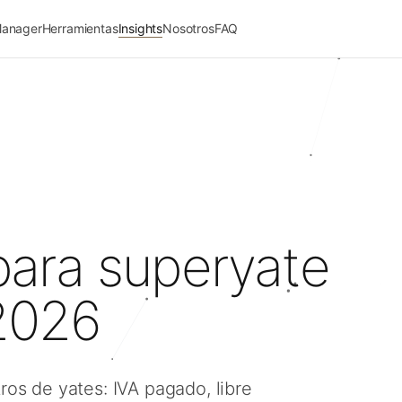
Manager
Herramientas
Insights
Nosotros
FAQ
para superyate
2026
ros de yates: IVA pagado, libre