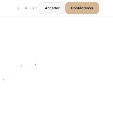
☾
Acceder
Contáctenos
ES
▾