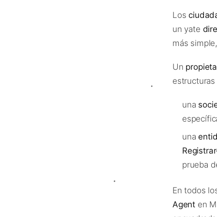
Los
ciudad
un yate
dir
más simple,
Un
propiet
estructuras
una
soci
específic
una
enti
Registra
prueba de
En todos lo
Agent
en M