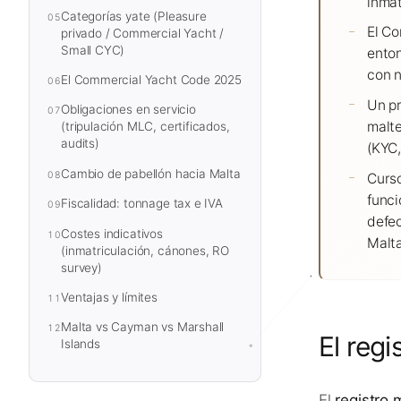
inmat
Categorías yate (Pleasure
05
El Co
privado / Commercial Yacht /
Small CYC)
enton
con 
El Commercial Yacht Code 2025
06
Un pr
Obligaciones en servicio
07
malte
(tripulación MLC, certificados,
audits)
(KYC,
Cambio de pabellón hacia Malta
08
Curso
funci
Fiscalidad: tonnage tax e IVA
09
defec
Costes indicativos
10
Malta
(inmatriculación, cánones, RO
survey)
Ventajas y límites
11
Malta vs Cayman vs Marshall
12
El reg
Islands
El
registro 