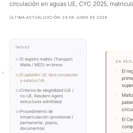
circulación en aguas UE, CYC 2025, matricul
ÚLTIMA ACTUALIZACIÓN:
26 DE JUNIO DE 2026
ÍNDICE
El registro maltés (Transport
01
EN RES
Malta / MSD) en breve
El re
El pabellón UE: libre circulación
02
prime
y estatus IVA
super
Criterios de elegibilidad (UE /
03
Malta
no-UE, Resident Agent,
estructuras admitidas)
pabel
circu
Procedimiento de
04
inmatriculación (provisional /
El Ce
permanente, plazos,
compl
documentos)