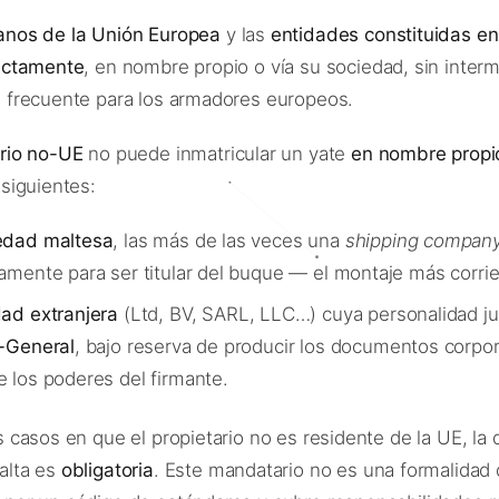
anos de la Unión Europea
y las
entidades constituidas en
ectamente
, en nombre propio o vía su sociedad, sin interme
 frecuente para los armadores europeos.
ario no-UE
no puede inmatricular un yate
en nombre propi
 siguientes:
edad maltesa
, las más de las veces una
shipping compan
amente para ser titular del buque — el montaje más corrie
dad extranjera
(Ltd, BV, SARL, LLC…) cuya personalidad ju
r-General
, bajo reserva de producir los documentos corpora
 los poderes del firmante.
s casos en que el propietario no es residente de la UE, la
alta es
obligatoria
. Este mandatario no es una formalidad