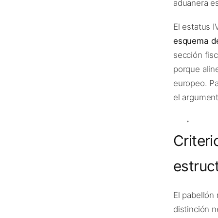
aduanera es
El estatus I
esquema de
sección fisc
porque alin
europeo. Pa
el argument
Criter
estruc
El pabellón
distinción 