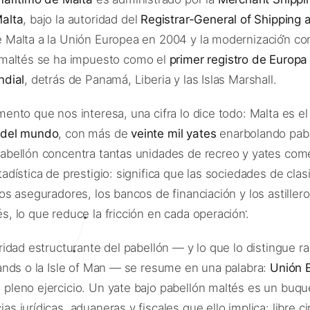
alta
, bajo la autoridad del
Registrar-General of Shipping
 Malta a la Unión Europea en 2004 y la modernización co
maltés se ha impuesto como el
primer registro de Europa
ndial
, detrás de Panamá, Liberia y las Islas Marshall.
mento que nos interesa, una cifra lo dice todo: Malta es e
 del mundo
, con más de
veinte mil yates
enarbolando pabe
abellón concentra tantas unidades de recreo y yates come
adística de prestigio: significa que las sociedades de clas
los aseguradores, los bancos de financiación y los astille
s, lo que reduce la fricción en cada operación.
aridad estructurante del pabellón — y lo que lo distingue
lands o la Isle of Man — se resume en una palabra:
Unión 
pleno ejercicio. Un yate bajo pabellón maltés es un buque
s jurídicas, aduaneras y fiscales que ello implica: libre 