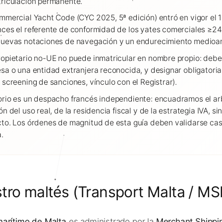
riculación permanente.
mmercial Yacht Code (CYC 2025, 5ª edición) entró en vigor el 1
ces el referente de conformidad de los yates comerciales ≥24
nuevas notaciones de navegación y un endurecimiento medioa
opietario no-UE no puede inmatricular en nombre propio: debe
sa o una entidad extranjera reconocida, y designar obligator
 screening de sanciones, vínculo con el Registrar).
rio es un despacho francés independiente: encuadramos el arb
ón del uso real, de la residencia fiscal y de la estrategia IVA, 
to. Los órdenes de magnitud de esta guía deben validarse cas
.
istro maltés (Transport Malta / M
marítimo de Malta
es administrado por la
Merchant Shippi