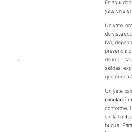
Es aquí don
yate vive e
Un yate inm
de vista ad
IVA, depend
presencia 
de importar
salidas, ex
que nunca 
Un yate ba
circulación
(
conforme. 
sin la limi
buque. Par