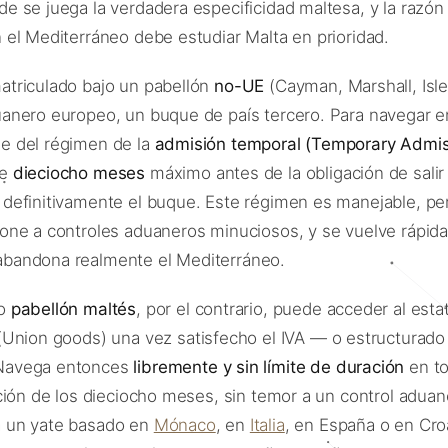
de se juega la verdadera especificidad maltesa, y la razón
n el Mediterráneo debe estudiar Malta en prioridad.
atriculado bajo un pabellón
no-UE
(Cayman, Marshall, Isle
uanero europeo, un buque de país tercero. Para navegar en
e del régimen de la
admisión temporal (Temporary Admis
de
dieciocho meses
máximo antes de la obligación de salir
 definitivamente el buque. Este régimen es manejable, pe
pone a controles aduaneros minuciosos, y se vuelve rápida
abandona realmente el Mediterráneo.
jo
pabellón maltés
, por el contrario, puede acceder al est
Union goods) una vez satisfecho el IVA — o estructurado 
Navega entonces
libremente y sin límite de duración
en to
tación de los dieciocho meses, sin temor a un control aduan
a un yate basado en
Mónaco
, en
Italia
, en España o en Croa