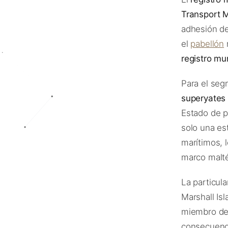
Transport M
adhesión de
el
pabellón
registro mu
Para el seg
superyates
Estado de p
solo una est
marítimos, 
marco malté
La particul
Marshall Is
miembro de 
consecuencia