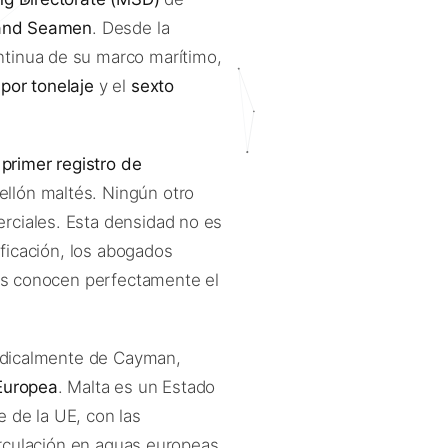
 and Seamen
. Desde la
ntinua de su marco marítimo,
 por tonelaje
y el
sexto
l
primer registro de
llón maltés. Ningún otro
rciales. Esta densidad no es
ificación, los abogados
ros conocen perfectamente el
 radicalmente de Cayman,
Europea
. Malta es un Estado
 de la UE, con las
circulación en aguas europeas,