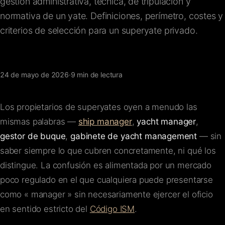
gestión administrativa, técnica, de tripulación y
FAQ
normativa de un yate. Definiciones, perímetro, costes y
criterios de selección para un superyate privado.
Contacto
24 de mayo de 2026
·
9 min de lectura
Los propietarios de superyates oyen a menudo las
mismas palabras —
ship manager
,
yacht manager
,
gestor de buque
,
gabinete de yacht management
— sin
saber siempre lo que cubren concretamente, ni qué los
distingue. La confusión es alimentada por un mercado
poco regulado en el que cualquiera puede presentarse
como « manager » sin necesariamente ejercer el oficio
en sentido estricto del
Código ISM
.