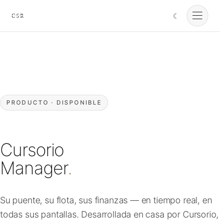
☾
Cursorio
Servicios
Cursorio Manager
PRODUCTO · DISPONIBLE
Herramientas
Cursorio
Insights
Manager
.
Nosotros
Su puente, su flota, sus finanzas — en tiempo real, en
todas sus pantallas. Desarrollada en casa por Cursorio,