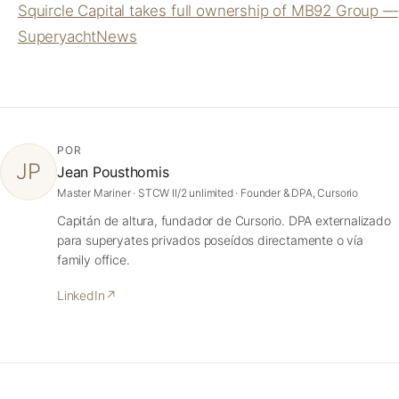
Squircle Capital takes full ownership of MB92 Group —
SuperyachtNews
POR
JP
Jean Pousthomis
Master Mariner · STCW II/2 unlimited · Founder & DPA, Cursorio
Capitán de altura, fundador de Cursorio. DPA externalizado
para superyates privados poseídos directamente o vía
family office.
LinkedIn
↗