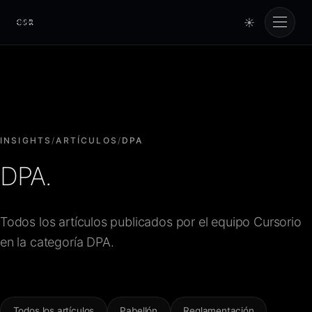
☀
Cursorio
Servicios
Cursorio Manager
INSIGHTS
/
ARTÍCULOS
/
DPA
DPA.
Herramientas
Todos los artículos publicados por el equipo Cursorio
Insights
en la categoría DPA.
Nosotros
Todos los artículos
Pabellón
Reglamentación