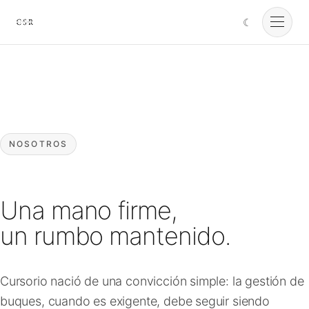
☾
Cursorio
Servicios
Cursorio Manager
NOSOTROS
Herramientas
Una mano firme,
Insights
un rumbo mantenido.
Nosotros
Cursorio nació de una convicción simple: la gestión de
buques, cuando es exigente, debe seguir siendo