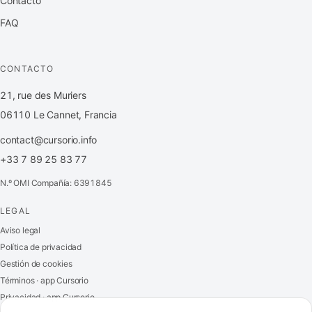
Contacto
FAQ
CONTACTO
21, rue des Muriers
06110 Le Cannet, Francia
contact@cursorio.info
+33 7 89 25 83 77
N.º OMI Compañía: 6391845
LEGAL
FR
·
EN
·
IT
·
ES
Aviso legal
Política de privacidad
Acceder
Gestión de cookies
Términos · app Cursorio
Privacidad · app Cursorio
Contáctenos
→