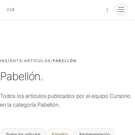
☾
Cursorio
Servicios
Cursorio Manager
INSIGHTS
/
ARTÍCULOS
/
PABELLÓN
Pabellón.
Herramientas
Todos los artículos publicados por el equipo Cursorio
Insights
en la categoría Pabellón.
Nosotros
Todos los artículos
Pabellón
Reglamentación