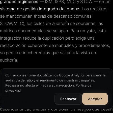
grandes regímenes
— ISM, ISPS, MLC y STCW — en un
sistema de gestión integrado del buque
. Los registros
se mancomunan (horas de descanso comunes
STCW/MLC), los ciclos de auditoría se coordinan, las
matrices documentales se solapan. Para un yate, esta
FR
·
EN
·
IT
·
ES
integración reduce la duplicación pero exige una
reelaboración coherente de manuales y procedimientos,
so pena de incoherencias que saltan a la vista en
Acceder
auditoría.
Contáctenos
→
El tema más dinámico sigue siendo el
ciberriesgo
. Con la
Con su consentimiento, utilizamos Google Analytics para medir la
resolución
MSC.428(98)
de 2017, la OMI estableció que
audiencia del sitio y el rendimiento de nuestras campañas.
Rechazar no afecta en nada a su navegación.
Política de
un SGS aprobado debe integrar la
gestión del ciberriesgo
privacidad
contact@cursorio.info
marítimo
, a más tardar en la primera verificación anual del
+33 7 89 25 83 77
Rechazar
Aceptar
DOC posterior al 1 de enero de 2021. En concreto, el SGS
debe identificar, evaluar y controlar los riesgos que pesan