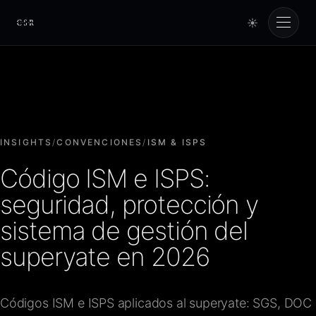
☀
Cursorio
Servicios
Cursorio Manager
INSIGHTS
/
CONVENCIONES
/
ISM & ISPS
Código ISM e ISPS:
Herramientas
seguridad, protección y
sistema de gestión del
Insights
superyate en 2026
Nosotros
Códigos ISM e ISPS aplicados al superyate: SGS, DOC