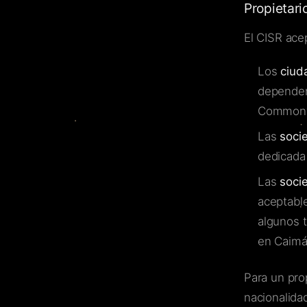
Propietari
El CISR acep
Los
ciud
dependenc
Commonw
Las
soci
dedicada 
Las
soci
aceptabl
algunos 
en Caimá
Para un pro
nacionalida