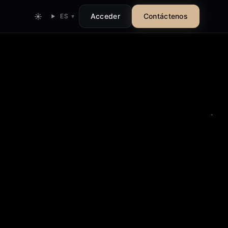
☀
Acceder
Contáctenos
ES
▾