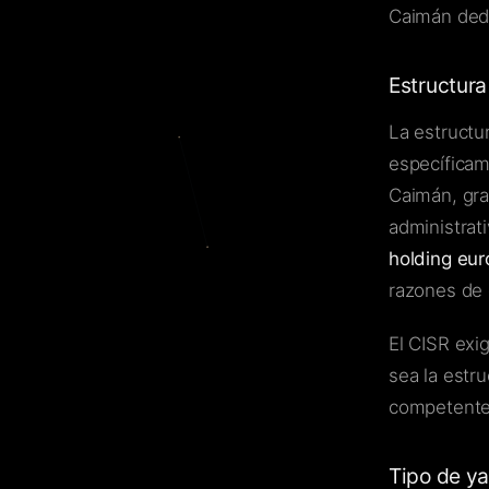
Caimán dedi
Estructura
La estructu
específicame
Caimán, gra
administrat
holding eu
razones de 
El CISR exi
sea la estr
competente
Tipo de ya