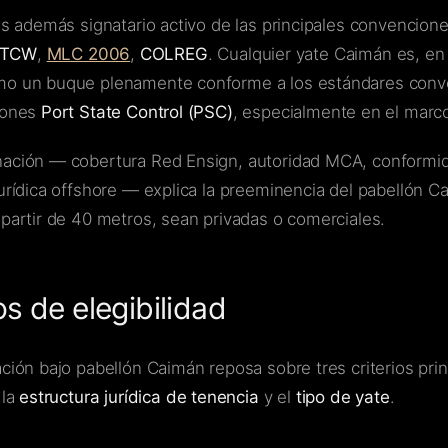
 es además signatario activo de las principales convencion
STCW
,
MLC 2006
,
COLREG
. Cualquier yate Caimán es, en 
o un buque plenamente conforme a los estándares conven
iones
Port State Control (PSC)
, especialmente en el mar
ación — cobertura Red Ensign, autoridad MCA, conformi
jurídica offshore — explica la preeminencia del pabellón C
 partir de 40 metros, sean privadas o comerciales.
os de elegibilidad
ción bajo pabellón Caimán reposa sobre tres criterios prin
 la
estructura jurídica de tenencia
y el
tipo de yate
.