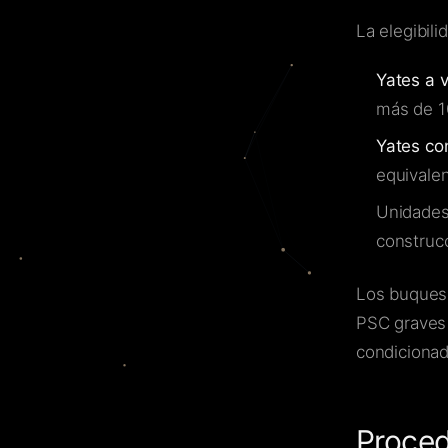
La elegibili
Yates a v
más de 1
Yates co
equivale
Unidade
construcc
Los buques 
PSC graves 
condicionad
Proced