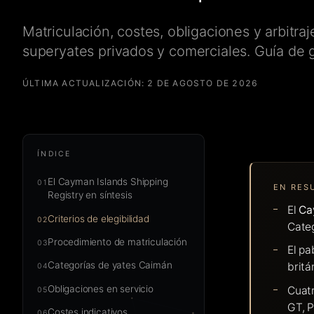
Matriculación, costes, obligaciones y arbitra
superyates privados y comerciales. Guía de 
ÚLTIMA ACTUALIZACIÓN:
2 DE AGOSTO DE 2026
ÍNDICE
El Cayman Islands Shipping
01
EN RES
Registry en síntesis
El
Ca
Criterios de elegibilidad
02
Categ
Procedimiento de matriculación
03
El pa
Categorías de yates Caimán
britá
04
Obligaciones en servicio
Cuatr
05
GT, 
Costes indicativos
06