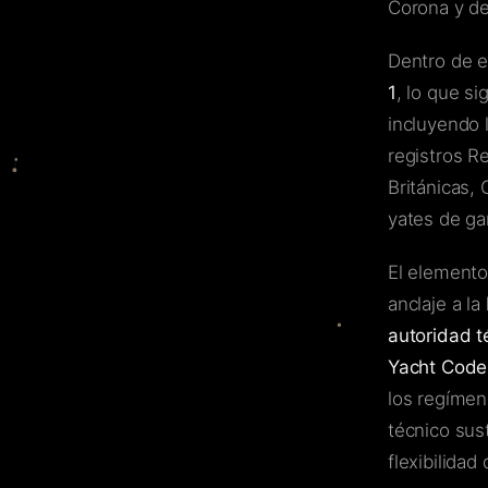
Corona y de 
Dentro de e
1
, lo que s
incluyendo 
registros R
Británicas,
yates de ga
El elemento
anclaje a la
autoridad t
Yacht Code
los regímen
técnico sust
flexibilidad