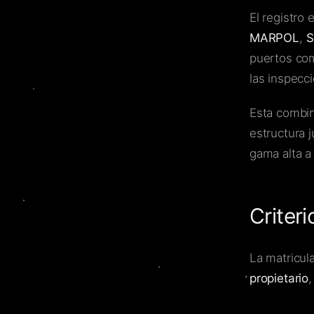
El registro
MARPOL
,
puertos com
las inspecc
Esta combin
estructura 
gama alta a
Criteri
La matricula
propietario
,