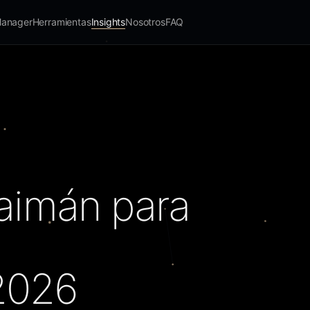
Manager
Herramientas
Insights
Nosotros
FAQ
Caimán para
2026