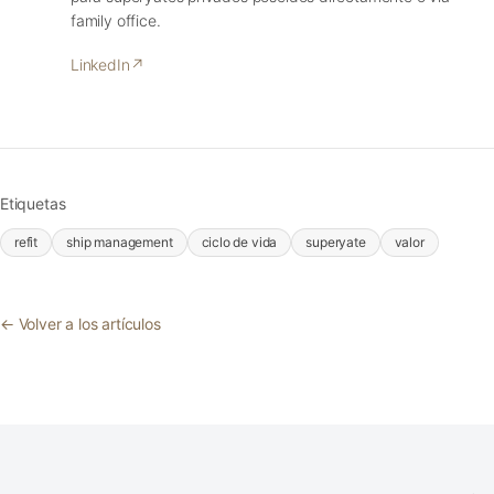
family office.
LinkedIn
↗
Etiquetas
refit
ship management
ciclo de vida
superyate
valor
← Volver a los artículos