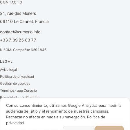
CONTACTO
21, rue des Muriers
06110 Le Cannet, Francia
contact@cursorio.info
+33 7 89 25 83 77
N.º OMI Compañía: 6391845
LEGAL
FR
·
EN
·
IT
·
ES
Aviso legal
Política de privacidad
Acceder
Gestión de cookies
Términos · app Cursorio
Privacidad · app Cursorio
Contáctenos
→
Con su consentimiento, utilizamos Google Analytics para medir la
audiencia del sitio y el rendimiento de nuestras campañas.
Rechazar no afecta en nada a su navegación.
Política de
privacidad
contact@cursorio.info