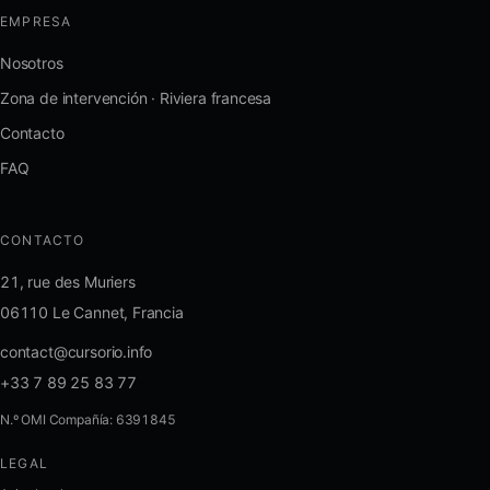
EMPRESA
Nosotros
Zona de intervención · Riviera francesa
Contacto
FAQ
CONTACTO
21, rue des Muriers
06110 Le Cannet, Francia
contact@cursorio.info
+33 7 89 25 83 77
N.º OMI Compañía: 6391845
LEGAL
FR
·
EN
·
IT
·
ES