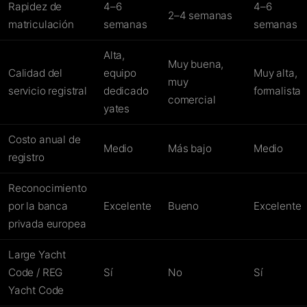
Rapidez de
4–6
4–6
2–4 semanas
matriculación
semanas
semanas
Alta,
Muy buena,
Calidad del
equipo
Muy alta,
muy
servicio registral
dedicado
formalista
comercial
yates
Costo anual de
Medio
Más bajo
Medio
registro
Reconocimiento
por la banca
Excelente
Bueno
Excelente
privada europea
Large Yacht
Code / REG
Sí
No
Sí
Yacht Code