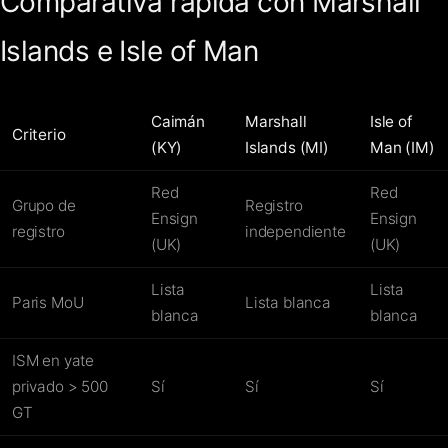
Comparativa rápida con Marshall
Islands e Isle of Man
Caimán
Marshall
Isle of
Criterio
(KY)
Islands (MI)
Man (IM)
Red
Red
Grupo de
Registro
Ensign
Ensign
registro
independiente
(UK)
(UK)
Lista
Lista
Paris MoU
Lista blanca
blanca
blanca
ISM en yate
privado > 500
Sí
Sí
Sí
GT