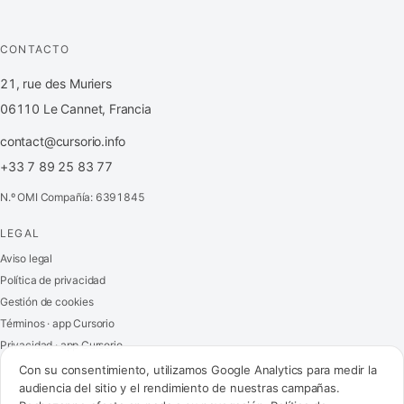
CONTACTO
21, rue des Muriers
06110 Le Cannet, Francia
contact@cursorio.info
+33 7 89 25 83 77
N.º OMI Compañía: 6391845
LEGAL
FR
·
EN
·
IT
·
ES
Aviso legal
Política de privacidad
Acceder
Gestión de cookies
Términos · app Cursorio
Privacidad · app Cursorio
Contáctenos
→
Con su consentimiento, utilizamos Google Analytics para medir la
audiencia del sitio y el rendimiento de nuestras campañas.