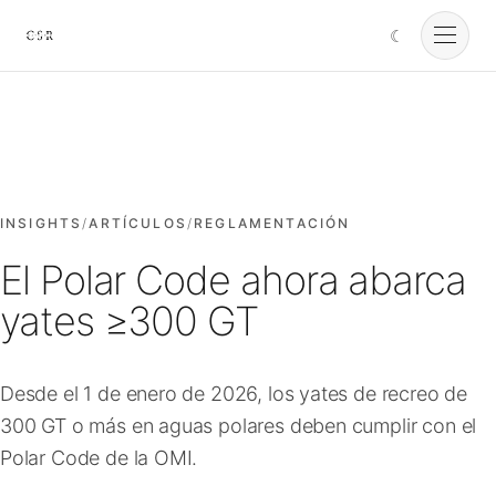
☾
Cursorio
Servicios
Cursorio Manager
INSIGHTS
/
ARTÍCULOS
/
REGLAMENTACIÓN
El Polar Code ahora abarca
Herramientas
yates ≥300 GT
Insights
Desde el 1 de enero de 2026, los yates de recreo de
300 GT o más en aguas polares deben cumplir con el
Nosotros
Polar Code de la OMI.