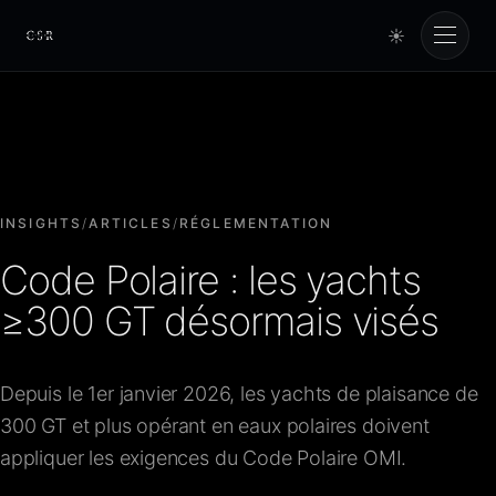
☀
Cursorio
Services
Cursorio Manager
INSIGHTS
/
ARTICLES
/
RÉGLEMENTATION
Code Polaire : les yachts
Tools
≥300 GT désormais visés
Insights
Depuis le 1er janvier 2026, les yachts de plaisance de
300 GT et plus opérant en eaux polaires doivent
À propos
appliquer les exigences du Code Polaire OMI.