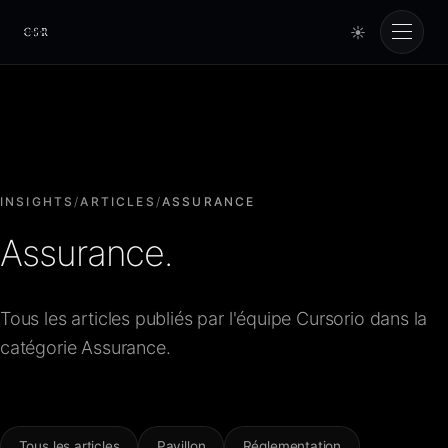
☀
Cursorio
Services
Cursorio Manager
INSIGHTS
/
ARTICLES
/
ASSURANCE
Assurance.
Tools
Tous les articles publiés par l'équipe Cursorio dans la
Insights
catégorie Assurance.
À propos
Tous les articles
Pavillon
Réglementation