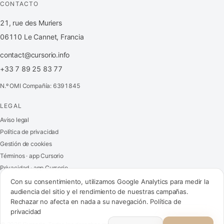
CONTACTO
21, rue des Muriers
06110 Le Cannet, Francia
contact@cursorio.info
+33 7 89 25 83 77
N.º OMI Compañía: 6391845
LEGAL
FR
·
EN
·
IT
·
ES
Aviso legal
Política de privacidad
Acceder
Gestión de cookies
Términos · app Cursorio
Privacidad · app Cursorio
Contáctenos
→
Con su consentimiento, utilizamos Google Analytics para medir la
audiencia del sitio y el rendimiento de nuestras campañas.
Rechazar no afecta en nada a su navegación.
Política de
privacidad
contact@cursorio.info