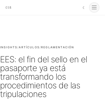
☾
Cursorio
Servicios
Cursorio Manager
INSIGHTS
/
ARTÍCULOS
/
REGLAMENTACIÓN
EES: el fin del sello en el
Herramientas
pasaporte ya está
transformando los
Insights
procedimientos de las
tripulaciones
Nosotros