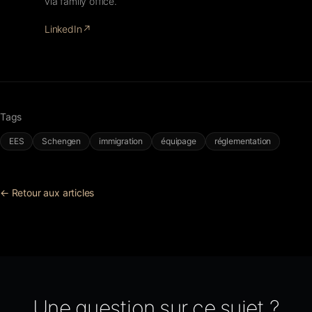
via family office.
LinkedIn
↗
Tags
EES
Schengen
immigration
équipage
réglementation
← Retour aux articles
Une question sur ce sujet ?