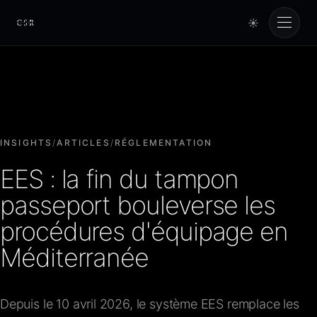
☀
Cursorio
Services
Cursorio Manager
INSIGHTS
/
ARTICLES
/
RÉGLEMENTATION
EES : la fin du tampon
Tools
passeport bouleverse les
procédures d'équipage en
Insights
Méditerranée
À propos
Depuis le 10 avril 2026, le système EES remplace les