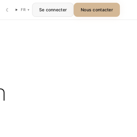
☾
Se connecter
Nous contacter
FR
▾
n