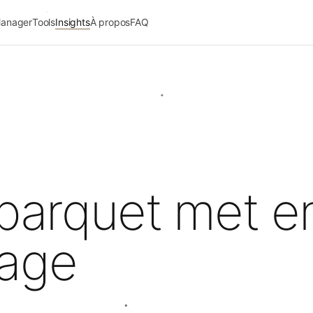
Manager
Tools
Insights
À propos
FAQ
 parquet met e
page