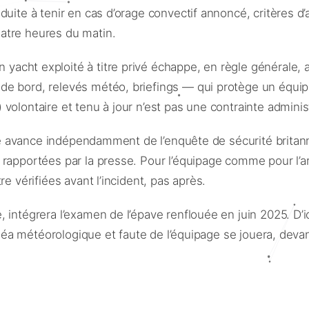
uite à tenir en cas d’orage convectif annoncé, critères d’
atre heures du matin.
 yacht exploité à titre privé échappe, en règle générale,
e bord, relevés météo, briefings — qui protège un équipag
olontaire et tenu à jour n’est pas une contrainte administ
e avance indépendamment de l’enquête de sécurité britanni
 rapportées par la presse. Pour l’équipage comme pour l’a
e vérifiées avant l’incident, pas après.
ntégrera l’examen de l’épave renflouée en juin 2025. D’ici 
aléa météorologique et faute de l’équipage se jouera, devan