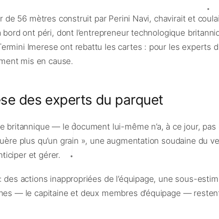
ier de 56 mètres construit par Perini Navi, chavirait et co
 bord ont péri, dont l’entrepreneur technologique britanni
rmini Imerese ont rebattu les cartes : pour les experts de
tement mis en cause.
hèse des experts du parquet
se britannique — le document lui-même n’a, à ce jour, pas
 guère plus qu’un grain », une augmentation soudaine du v
iciper et gérer.
: des actions inappropriées de l’équipage, une sous-estima
nnes — le capitaine et deux membres d’équipage — restent