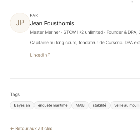
PAR
JP
Jean Pousthomis
Master Mariner · STCW II/2 unlimited · Founder & DPA, 
Capitaine au long cours, fondateur de Cursorio. DPA ext
LinkedIn
↗
Tags
Bayesian
enquête maritime
MAIB
stabilité
veille au mouil
← Retour aux articles