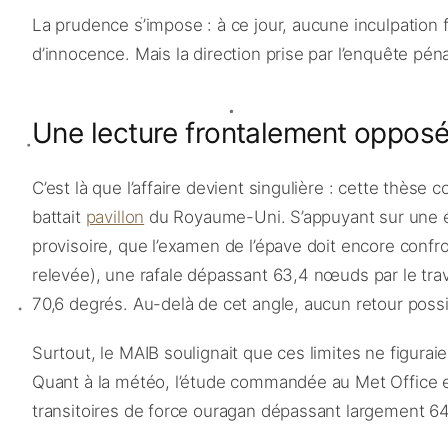
La prudence s’impose : à ce jour, aucune inculpation f
d’innocence. Mais la direction prise par l’enquête péna
Une lecture frontalement opposé
C’est là que l’affaire devient singulière : cette thès
battait
pavillon
du Royaume-Uni. S’appuyant sur une ét
provisoire, que l’examen de l’épave doit encore confron
relevée), une rafale dépassant 63,4 nœuds par le trave
70,6 degrés. Au-delà de cet angle, aucun retour possib
Surtout, le MAIB soulignait que ces limites ne figuraie
Quant à la météo, l’étude commandée au Met Office e
transitoires de force ouragan dépassant largement 