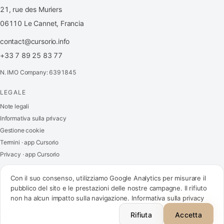
21, rue des Muriers
06110 Le Cannet, Francia
contact@cursorio.info
+33 7 89 25 83 77
N. IMO Company: 6391845
LEGALE
FR
·
EN
·
IT
·
ES
Note legali
Informativa sulla privacy
Accedi
Gestione cookie
Termini · app Cursorio
Privacy · app Cursorio
Contattaci
→
Con il suo consenso, utilizziamo Google Analytics per misurare il
pubblico del sito e le prestazioni delle nostre campagne. Il rifiuto
non ha alcun impatto sulla navigazione.
Informativa sulla privacy
contact@cursorio.info
© 2026 Cursorio. Tutti i diritti riservati.
+33 7 89 25 83 77
Rifiuta
Accetta
FR
·
EN
·
IT
·
ES