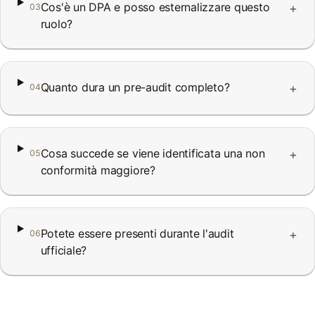
Cos'è un DPA e posso esternalizzare questo
+
03
ruolo?
Quanto dura un pre-audit completo?
+
04
Cosa succede se viene identificata una non
+
05
conformità maggiore?
Potete essere presenti durante l'audit
+
06
ufficiale?