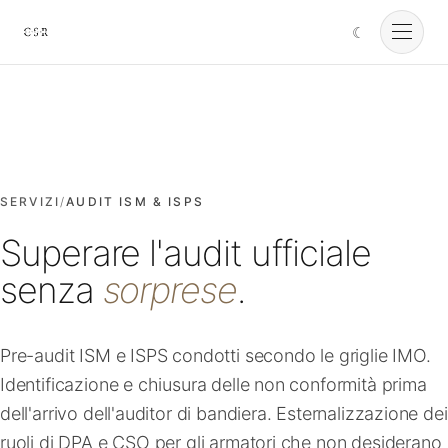
☾
Cursorio
Servizi
Cursorio Manager
SERVIZI
/
AUDIT ISM & ISPS
Superare l'audit ufficiale
Strumenti
senza
sorprese
.
Insights
Pre-audit ISM e ISPS condotti secondo le griglie IMO.
Identificazione e chiusura delle non conformità prima
Chi siamo
dell'arrivo dell'auditor di bandiera. Esternalizzazione dei
ruoli di DPA e CSO per gli armatori che non desiderano