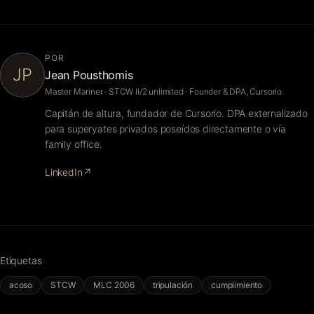
POR
JP
Jean Pousthomis
Master Mariner · STCW II/2 unlimited · Founder & DPA, Cursorio
Capitán de altura, fundador de Cursorio. DPA externalizado
para superyates privados poseídos directamente o vía
family office.
LinkedIn
↗
Etiquetas
acoso
STCW
MLC 2006
tripulación
cumplimiento