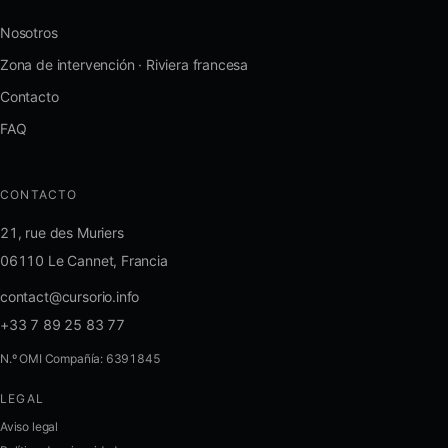
Nosotros
Zona de intervención · Riviera francesa
Contacto
FAQ
CONTACTO
21, rue des Muriers
06110 Le Cannet, Francia
contact@cursorio.info
+33 7 89 25 83 77
N.º OMI Compañía: 6391845
LEGAL
FR
·
EN
·
IT
·
ES
Aviso legal