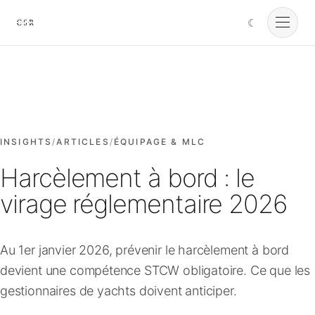
☾
Cursorio
Services
Cursorio Manager
INSIGHTS
/
ARTICLES
/
ÉQUIPAGE & MLC
Harcèlement à bord : le
Tools
virage réglementaire 2026
Insights
Au 1er janvier 2026, prévenir le harcèlement à bord
devient une compétence STCW obligatoire. Ce que les
À propos
gestionnaires de yachts doivent anticiper.