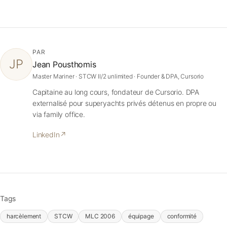
PAR
JP
Jean Pousthomis
Master Mariner · STCW II/2 unlimited · Founder & DPA, Cursorio
Capitaine au long cours, fondateur de Cursorio. DPA
externalisé pour superyachts privés détenus en propre ou
via family office.
LinkedIn
↗
Tags
harcèlement
STCW
MLC 2006
équipage
conformité