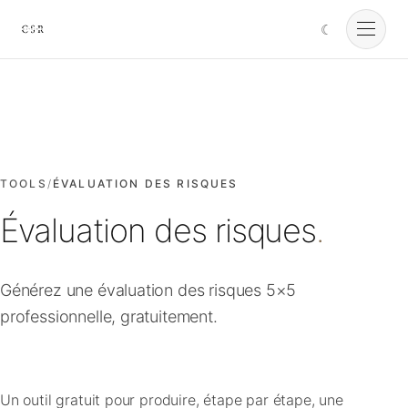
☾
Cursorio
Services
Cursorio Manager
TOOLS
/
ÉVALUATION DES RISQUES
Évaluation des risques
.
Tools
Générez une évaluation des risques 5×5
Insights
professionnelle, gratuitement.
À propos
Un outil gratuit pour produire, étape par étape, une