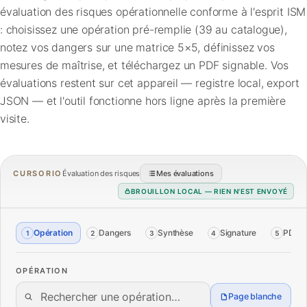
évaluation des risques opérationnelle conforme à l'esprit ISM
FAQ
: choisissez une opération pré-remplie (39 au catalogue),
notez vos dangers sur une matrice 5×5, définissez vos
Contact
mesures de maîtrise, et téléchargez un PDF signable. Vos
évaluations restent sur cet appareil — registre local, export
JSON — et l'outil fonctionne hors ligne après la première
visite.
CURSORIO
Évaluation des risques
Mes évaluations
BROUILLON LOCAL — RIEN N'EST ENVOYÉ
Opération
Dangers
Synthèse
Signature
PDF
1
2
3
4
5
OPÉRATION
Page blanche