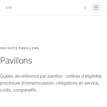
☾
Cursorio
Services
Cursorio Manager
INSIGHTS
/
PAVILLONS
Pavillons
Tools
Guides de référence par pavillon : critères d'éligibilité,
Insights
procédure d'immatriculation, obligations en service,
coûts, comparatifs.
À propos