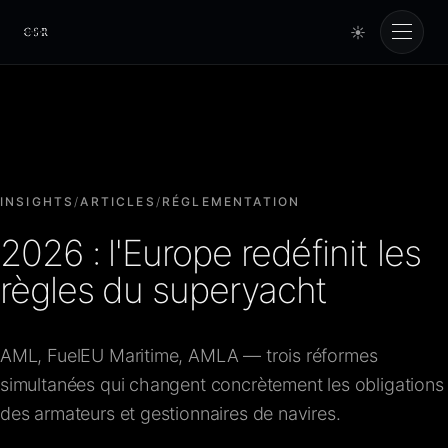
☀
Cursorio
Services
Cursorio Manager
INSIGHTS
/
ARTICLES
/
RÉGLEMENTATION
2026 : l'Europe redéfinit les
Tools
règles du superyacht
Insights
AML, FuelEU Maritime, AMLA — trois réformes
simultanées qui changent concrètement les obligations
À propos
des armateurs et gestionnaires de navires.